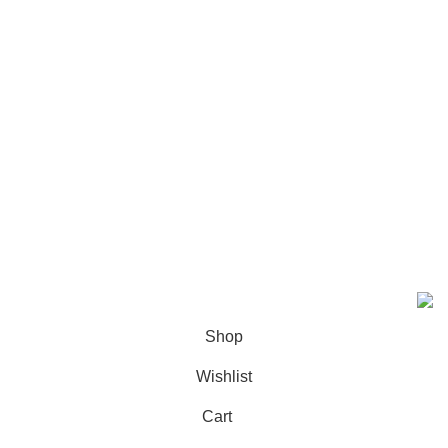
Pre workout
Accessories
روابط سريعة
المقالات
سلة المشتريات
سياسة الاستبدال والاسترجاع
سياسة الشحن والتوصيل
.
PRO PERFORMANCE
2023 designed by
Hashtag Group
Shop
Wishlist
Cart