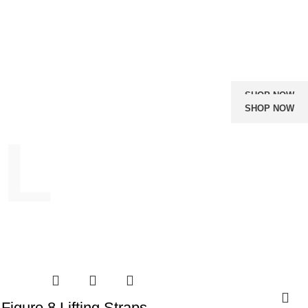
CREATINE
WEIGHT GAIN
CARBS
CESSORIES
SHAKER
SHOP NOW
SHOP NOW
AL
Figure 8 Lifting Straps