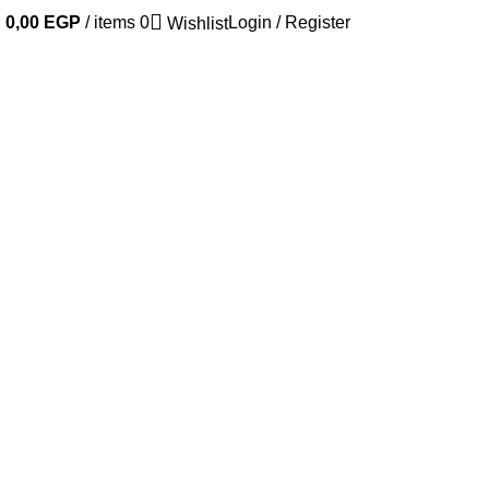
0,00
EGP
/
items
0
Login / Register
Wishlist