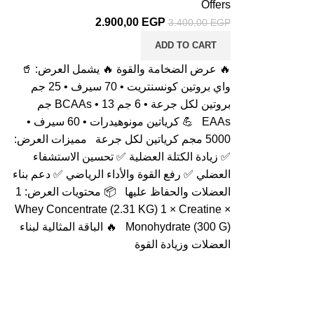
Offers
2.900,00
EGP
3.400,00
EGP
ADD TO CART
🔥 عرض الضخامة والقوة 🔥 يشمل العرض: 🥤
واي بروتين كونسنتريت • 70 سيرف • 25 جم
بروتين لكل جرعة • 6 جم BCAAs • 13 جم
EAAs 💪 كرياتين مونوهيدرات • 60 سيرف •
5000 مجم كرياتين لكل جرعة مميزات العرض:
✅ زيادة الكتلة العضلية ✅ تحسين الاستشفاء
العضلي ✅ رفع القوة والأداء الرياضي ✅ دعم بناء
العضلات والحفاظ عليها 📦 محتويات العرض: 1
× Whey Concentrate (2.31 KG) 1 × Creatine
Monohydrate (300 G) 🔥 الباقة المثالية لبناء
العضلات وزيادة القوة