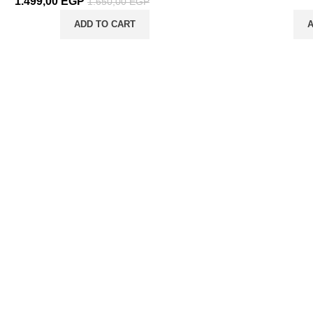
1.499,00
EGP
1.650,00
EGP
ADD TO CART
A