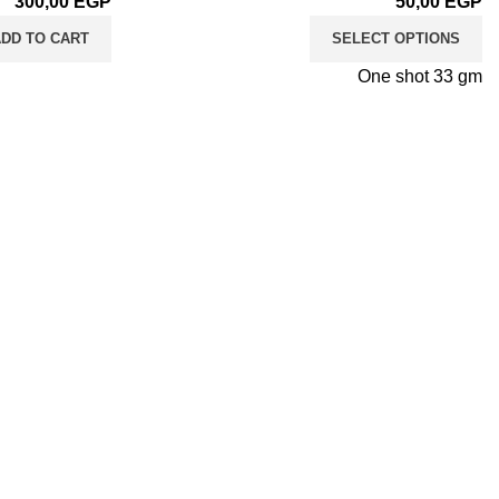
300,00
EGP
50,00
EGP
DD TO CART
SELECT OPTIONS
One shot 33 gm