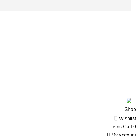
تواصل معن
01090042041
01061281424
فيصل الطوابق 
.
PRO PERFORMANCE
2023 designed by
Hashtag Group
Shop
Wishlist
items
Cart
0
My account